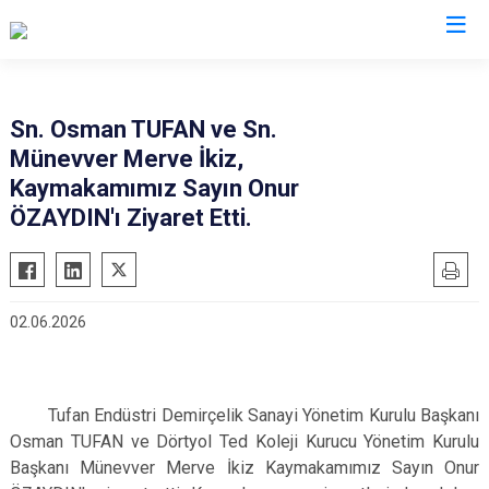
Hatay
Sn. Osman TUFAN ve Sn.
Münevver Merve İkiz,
Altınözü
Reyhanlı
Kaymakamımız Sayın Onur
Belen
Samandağ
ÖZAYDIN'ı Ziyaret Etti.
Dörtyol
Yayladağı
Erzin
Payas
Hassa
Arsuz
02.06.2026
İskenderun
Antakya
Kırıkhan
Defne
Kumlu
Tufan Endüstri Demirçelik Sanayi Yönetim Kurulu Başkanı
Osman TUFAN ve Dörtyol Ted Koleji Kurucu Yönetim Kurulu
Başkanı Münevver Merve İkiz Kaymakamımız Sayın Onur