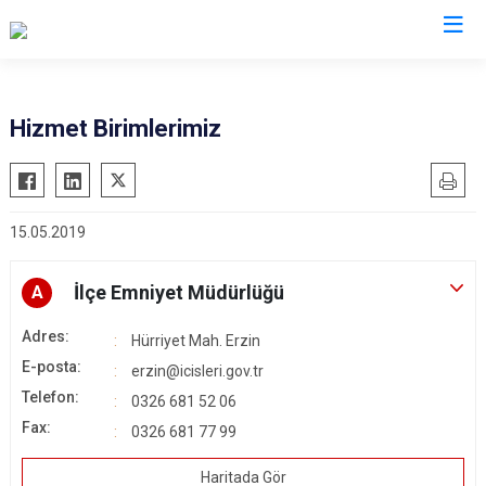
Hatay
Hizmet Birimlerimiz
Altınözü
Reyhanlı
Belen
Samandağ
15.05.2019
Dörtyol
Yayladağı
Erzin
Payas
İlçe Emniyet Müdürlüğü
A
Hassa
Arsuz
Adres:
İskenderun
Antakya
Hürriyet Mah. Erzin
E-posta:
Kırıkhan
erzin@icisleri.gov.tr
Defne
Telefon:
0326 681 52 06
Kumlu
Fax:
0326 681 77 99
Haritada Gör