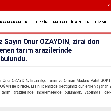
e-
KAYMAKAMLIK
ERZİN
MAHALLİ İDARELER
HİZMET
Hatay
Sayın Onur ÖZAYDIN, zirai don
lenen tarım arazilerinde
 bulundu.
Altınözü
 ÖZAYDIN, Erzin ilçe Tarım ve Orman Müdürü Vahit GÖKTEK
Belen
AN ile birlikte, Erzin ilçemizde geçtiğimiz günlerde yaşanan Zir
Dörtyol
 tarım arazilerinde incelemelerde bulunarak, yapılması ger
Erzin
Hassa