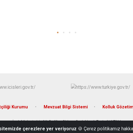
çiliği Kurumu
Mevzuat Bilgi Sistemi
Kolluk Gözeti
İsalı Mah. Şehit Ali Gaffar Okkan Cad. No: 1 Erzin/HATAY
 sitemizde çerezlere yer veriyoruz
🍪 Çerez politikamız hakkı
Tel: 0326 681 51 67 Fax: 0326 681 74 72