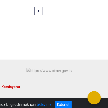
m Komisyonu
nda bilgi edinmek için
tıklayınız
Kabul et