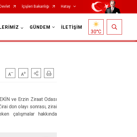
Devlet
İçişleri Bakanlığı
Hatay
LERİMİZ
GÜNDEM
İLETİŞİM
30
°C
Reyhanlı
İN ve Erzin Ziraat Odası
Samandağ
ai don olayı sonrası, zirai
Yayladağı
eken çalışmalar hakkında
Payas
Arsuz