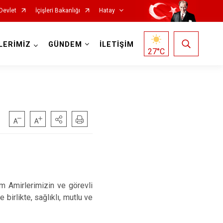
Devlet
İçişleri Bakanlığı
Hatay
LERİMİZ
GÜNDEM
İLETİŞİM
27
°C
Reyhanlı
Samandağ
Yayladağı
mirlerimizin ve görevli
birlikte, sağlıklı, mutlu ve
Payas
Arsuz