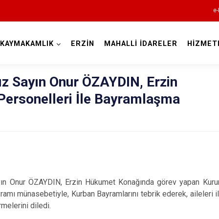
e-
KAYMAKAMLIK
ERZİN
MAHALLİ İDARELER
HİZMET
Hatay
 Sayın Onur ÖZAYDIN, Erzin
ersonelleri İle Bayramlaşma
Altınözü
Belen
Dörtyol
r ÖZAYDIN, Erzin Hükumet Konağında görev yapan Kurum A
mı münasebetiyle, Kurban Bayramlarını tebrik ederek, aileleri ile 
Erzin
melerini diledi.
Hassa