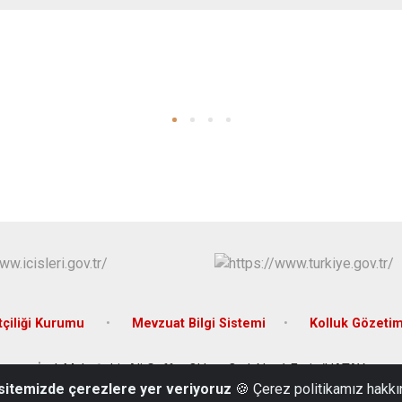
çiliği Kurumu
Mevzuat Bilgi Sistemi
Kolluk Gözeti
İsalı Mah. Şehit Ali Gaffar Okkan Cad. No: 1 Erzin/HATAY
 sitemizde çerezlere yer veriyoruz
🍪 Çerez politikamız hakkı
Tel: 0326 681 51 67 Fax: 0326 681 74 72