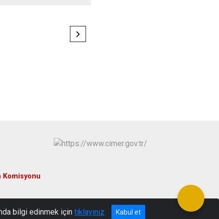
m Komisyonu
nda bilgi edinmek için
tıklayınız
Kabul et