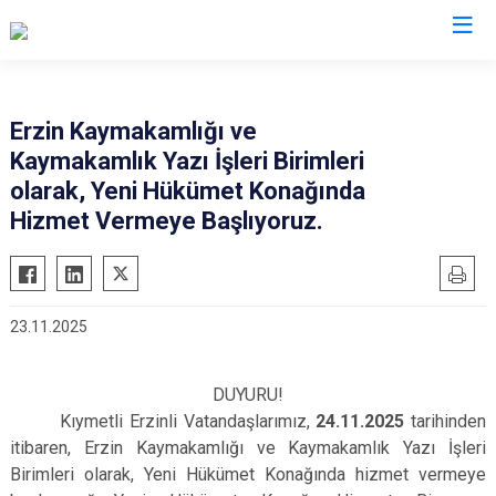
Hatay
Erzin Kaymakamlığı ve
Kaymakamlık Yazı İşleri Birimleri
Altınözü
Reyhanlı
olarak, Yeni Hükümet Konağında
Belen
Samandağ
Hizmet Vermeye Başlıyoruz.
Dörtyol
Yayladağı
Erzin
Payas
Hassa
Arsuz
23.11.2025
İskenderun
Antakya
Kırıkhan
Defne
DUYURU!
Kumlu
Kıymetli Erzinli Vatandaşlarımız,
24.11.2025
tarihinden
itibaren, Erzin Kaymakamlığı ve Kaymakamlık Yazı İşleri
Birimleri olarak, Yeni Hükümet Konağında hizmet vermeye